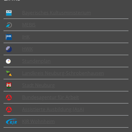
Bayerisches Kultusministerium
MEBIS
IHK
HWK
Stundenplan
Landkreis Neuburg-Schrobenhausen
Stadt Neuburg
Bundesagentur für Arbeit
Assistierte Ausbildung (AsA)
KJR Wohnheim