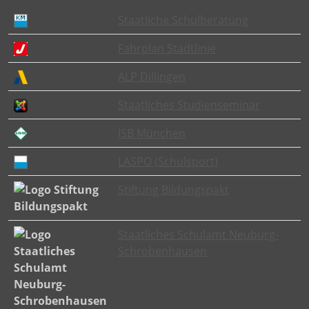
Staatliche Schulberatung
Fahrplan Stadtlinie
ALP Dillingen
Staatliches Studienseminar
ISB München
LASPO (Schulsport)
Stiftung Bildungspakt
Staatliches Schulamt Neuburg-
Schrobenhausen